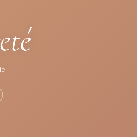
eté
ie